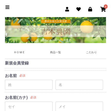
0
H O M E
商品一覧
こだわり
新規会員登録
お名前
必須
お名前(カナ)
必須