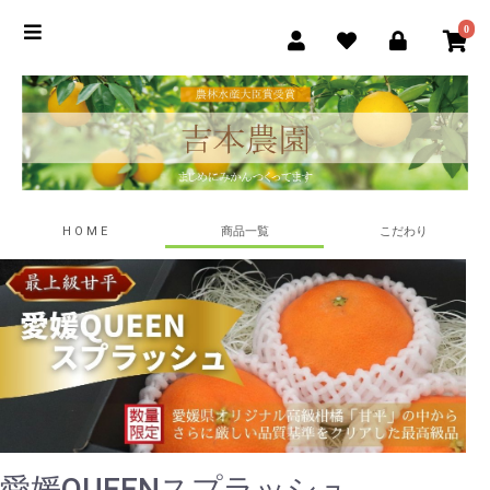
0
H O M E
商品一覧
こだわり
愛媛QUEENスプラッシュ