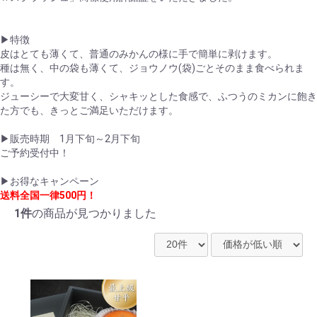
▶特徴
皮はとても薄くて、普通のみかんの様に手で簡単に剥けます。
種は無く、中の袋も薄くて、ジョウノウ(袋)ごとそのまま食べられま
す。
ジューシーで大変甘く、シャキッとした食感で、ふつうのミカンに飽き
た方でも、きっとご満足いただけます。
▶販売時期 1月下旬～2月下旬
お買い物を続ける
カートへ進む
ご予約受付中！
▶お得なキャンペーン
送料全国一律500円！
1件
の商品が見つかりました