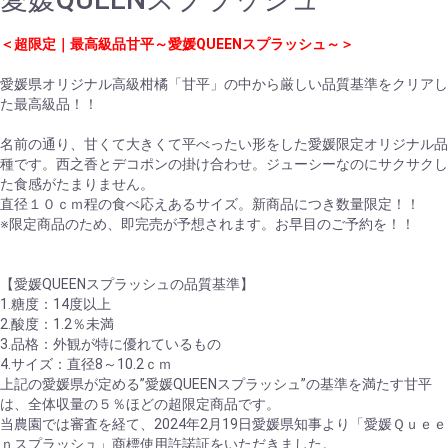
＜超限定｜最高級品甘平～愛媛QUEENスプラッシュ～＞
愛媛県オリジナル高級柑橘「甘平」の中から厳しい品質基準をクリアし
た最高級品！！
名前の通り、甘くて大きくて平べったい形をした愛媛限定オリジナル品
種です。西之香とデコポンの掛け合わせ。ジューシーなのにサクサクし
た食感がたまりません。
直径１０ｃｍ程の食べ応えあるサイズ。新商品につき数量限定！！
※限定商品のため、即完売が予想されます。お早目のご予約を！！
【愛媛QUEENスプラッシュの品質基準】
1.糖度：14度以上
2.酸度：1.2％未満
3.品格：外観が特に優れているもの
4.サイズ：直径8～10.2ｃｍ
上記の愛媛県が定める”愛媛QUEENスプラッシュ”の基準を満たす甘平
は、全体収量の５％ほどの超限定商品です。
当農園では審査を経て、2024年2月19日愛媛県知事より「愛媛Ｑｕｅｅ
ｎスプラッシュ」商標使用許諾証をいただきました。