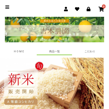
0
H O M E
商品一覧
こだわり