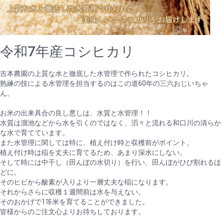
令和7年産コシヒカリ
吉本農園の上質な水と徹底した水管理で作られたコシヒカリ。
熟練の技による水管理を担当するのはこの道60年の三六おじいちゃ
ん。
お米の出来具合の良し悪しは、水質と水管理！！
水質は溜池などから水を引くのではなく、滔々と流れる和口川の清らか
な水で育てています。
また水管理に関しては特に、植え付け時と収穫前がポイント。
植え付け時は稲を丈夫に育てるため、あまり深水にしない。
そして時には中干し（田んぼの水切り）を行い、田んぼがひび割れるほ
どに。
そのヒビから酸素が入りより一層丈夫な稲になります。
それからさらに収穫１週間前は水を与えない。
そのおかげで1等米を育てることができました。
皆様からのご注文心よりお待ちしております。