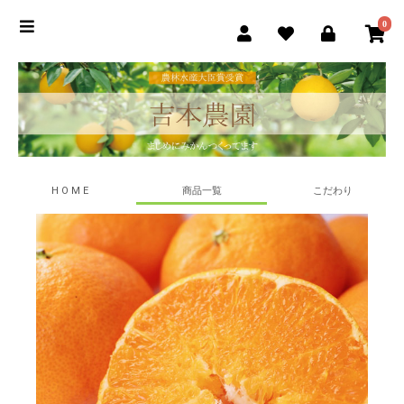
0
H O M E
商品一覧
こだわり