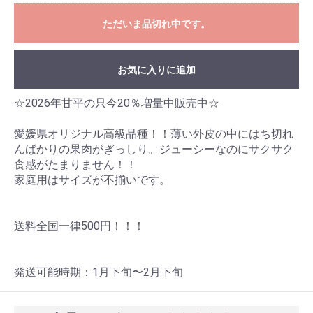
ただいま品切れ中です。
お気に入りに追加
☆2026年甘平の只今20％増量中販売中☆
お買い物を続ける
カートへ進む
愛媛県オリジナル高級品種！！薄い外皮の中にはち切れ
んばかりの果肉がぎっしり。ジューシーなのにサクサク
食感がたまりません！！
家庭用はサイズが不揃いです。
送料全国一律500円！！！
発送可能時期：1月下旬〜2月下旬