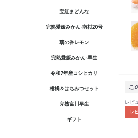
宝紅まどんな
完熟愛媛みかん-南柑20号
璃の香レモン
完熟愛媛みかん-早生
令和7年産コシヒカリ
こ
柑橘＆はちみつセット
レビ
完熟宮川早生
レ
ギフト