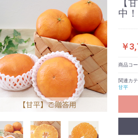
【甘
中
￥3,
商品コ
関連カテ
甘平