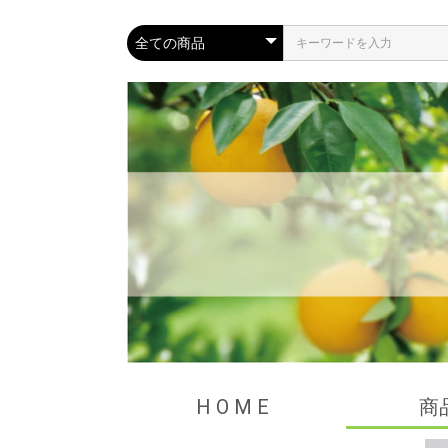
H O M E
商