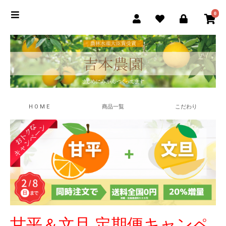
0
H O M E
商品一覧
こだわり
甘平＆文旦 定期便キャンペ